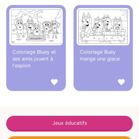
Coloriage Bluey et
Coloriage Buey
ses amis jouent à
mange une glace
l'espion
Jeux éducatifs