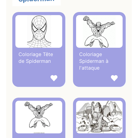
Coloriage Tête
Coloriage
de Spiderman
Spiderman à
l'attaque