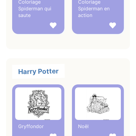
Coloriage
Coloriage
Spiderman qui
Spiderman en
saute
action
Harry Potter
Gryffondor
Noël