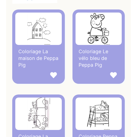
Mise à jour du 24/08/2022 : Ajout des
coloriages
Huggy Wuggy
,
coloriages Spidey
,
coloriages Among
Us
Coloriage La
Coloriage Le
maison de Peppa
vélo bleu de
Pig
Peppa Pig
Coloriage La
Coloriage Peppa