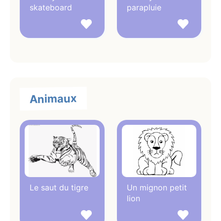
skateboard
parapluie
Animaux
Le saut du tigre
Un mignon petit
lion