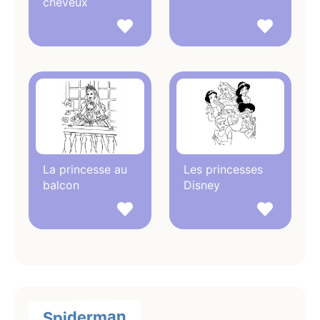
cheveux
La princesse au
Les princesses
balcon
Disney
Spiderman