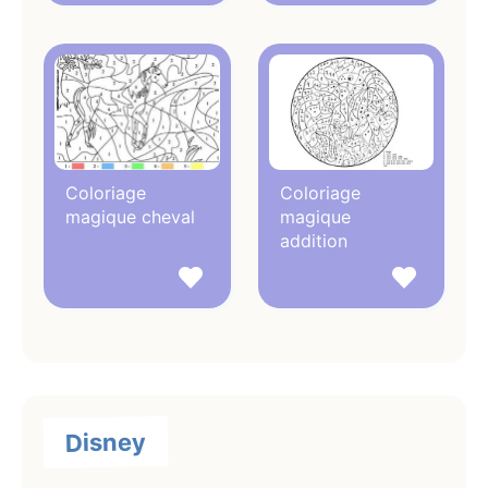
Sans oublier les
coloriages Disney
et les
coloriages
de princesses
. En ce moment, le thème de dessin le
plus convoité est le
coloriage Pokemon
avec les
personnages Pikachu, Mewtwo, Evoli et Dracaufeu.
Avec lui, le
coloriage Encanto
rencontre un très grand
succès.
Coloriage
Coloriage
magique cheval
magique
Nous avons ajouté récément
plusieurs coloriages de
addition
licornes
faciles et difficiles qui s'adaptent aux petits
et grands.
Les enfants aiment les animaux. Sur iEducatif, ils sont
servis avec un grand choix de
coloriages de chats
,
de
chevaux
, de
dinosaures
, etc.
Parcourez les thèmes ou utilisez le moteur de
Disney
recherche, si vous recherchez des dessins d'un
personnage en particulier. Si un personnage ou un