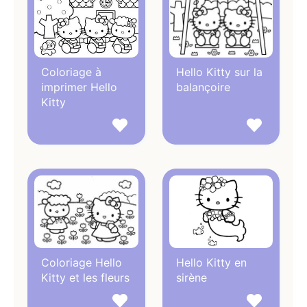
Coloriage à
Hello Kitty sur la
imprimer Hello
balançoire
Kitty
Coloriage Hello
Hello Kitty en
Kitty et les fleurs
sirène