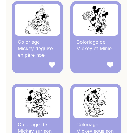
Coloriage
Coloriage de
Mickey déguisé
Mickey et Minie
en père noel
Coloriage de
Coloriage
Mickey sur son
Mickey sous son