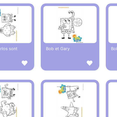
rlos sont
Bob et Gary
Bob