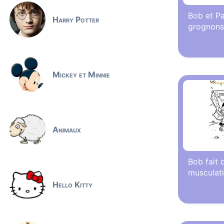
Bob et Pa
Harry Potter
grognons
Mickey et Minnie
Animaux
Bob fait 
musculat
Hello Kitty