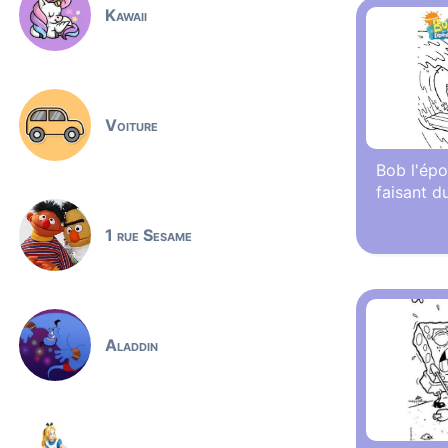
Kawaii
Voiture
Bob l'ép
faisant d
1 rue Sesame
Aladdin