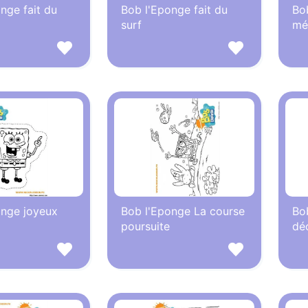
nge fait du
Bob l'Eponge fait du
Bob
surf
mé
onge joyeux
Bob l'Eponge La course
Bo
poursuite
dé