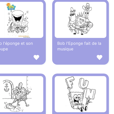
b l'éponge et son
Bob l'Eponge fait de la
oupe
musique