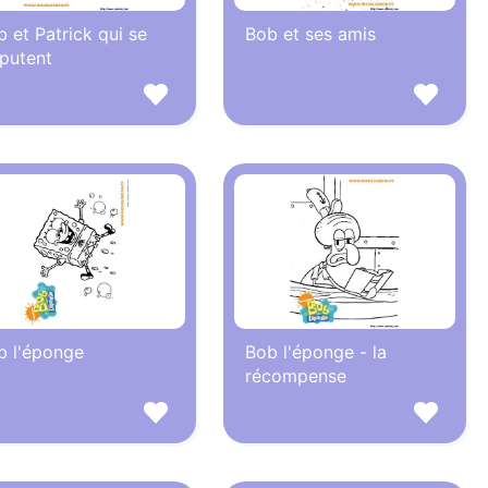
 et Patrick qui se
Bob et ses amis
sputent
b l'éponge
Bob l'éponge - la
récompense