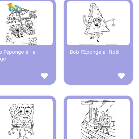
b l'éponge à la
Bob l'Eponge à Noël
age