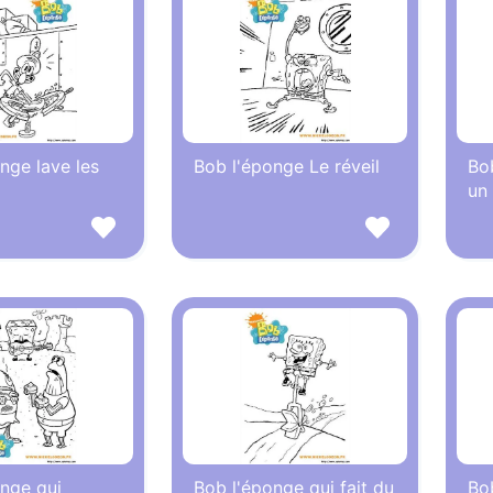
nge lave les
Bob l'éponge Le réveil
Bo
un
nge qui
Bob l'éponge qui fait du
Bo