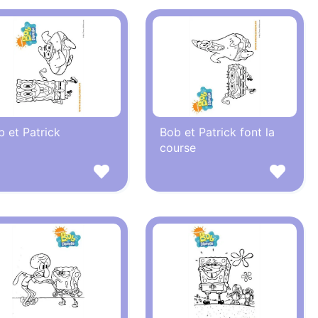
 et Patrick
Bob et Patrick font la
course