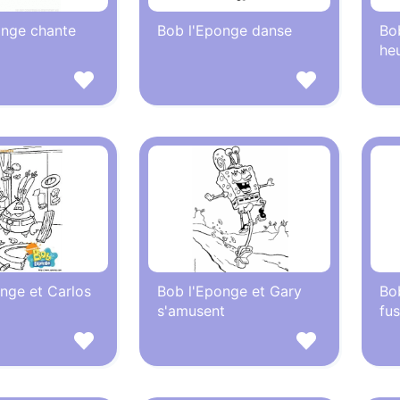
onge chante
Bob l'Eponge danse
Bo
he
nge et Carlos
Bob l'Eponge et Gary
Bob
s'amusent
fu