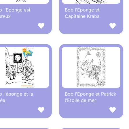
b l'Eponge est
Bob l'Eponge et
ureux
Capitaine Krabs
 l'éponge et la
Bob l'Eponge et Patrick
sée
l'Etoile de mer