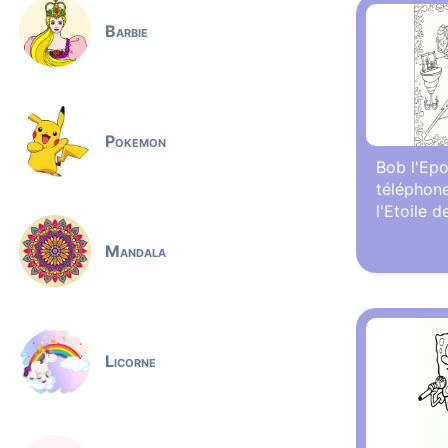
Barbie
Pokemon
Bob l'Ep
téléphone
l'Etoile 
Mandala
Licorne