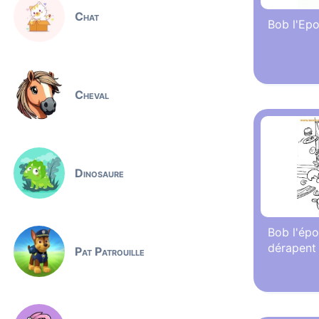
Chat
Bob l'Ep
Cheval
Dinosaure
Bob l'épo
dérapent
Pat Patrouille