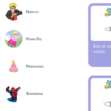
Naruto
Peppa Pig
Bob et ca
tristes
Princesses
Spiderman