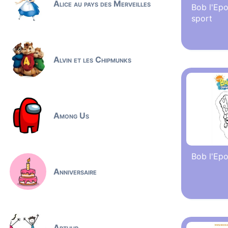
Alice au pays des Merveilles
Bob l'Epo
sport
Alvin et les Chipmunks
Among Us
Bob l'Ep
Anniversaire
Arthur