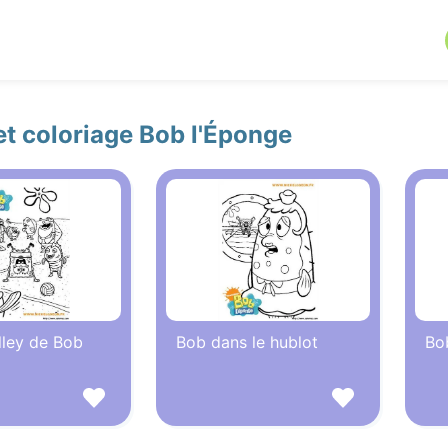
et coloriage Bob l'Éponge
lley de Bob
Bob dans le hublot
Bo