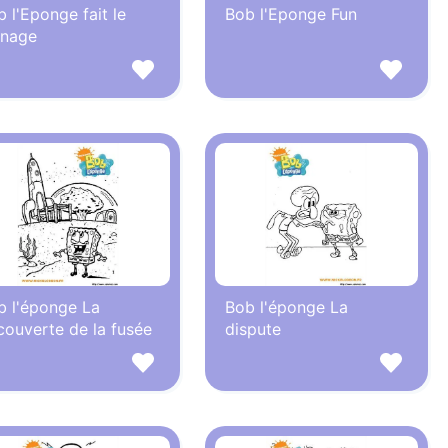
 l'Eponge fait le
Bob l'Eponge Fun
nage
b l'éponge La
Bob l'éponge La
couverte de la fusée
dispute