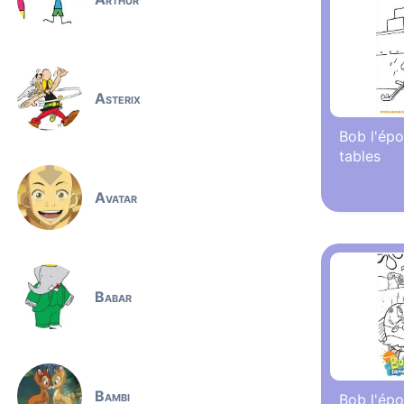
Asterix
Bob l'épo
tables
Avatar
Babar
Bambi
Bob l'épo