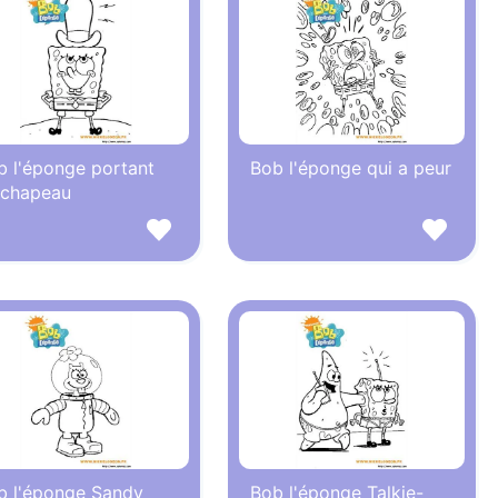
b l'éponge portant
Bob l'éponge qui a peur
 chapeau
b l'éponge Sandy
Bob l'éponge Talkie-