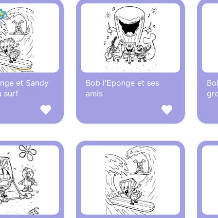
onge et Sandy
Bob l'Eponge et ses
Bo
u surf
amis
gr