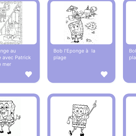
onge au
Bob l'Eponge à la
Bo
 avec Patrick
plage
pl
de mer