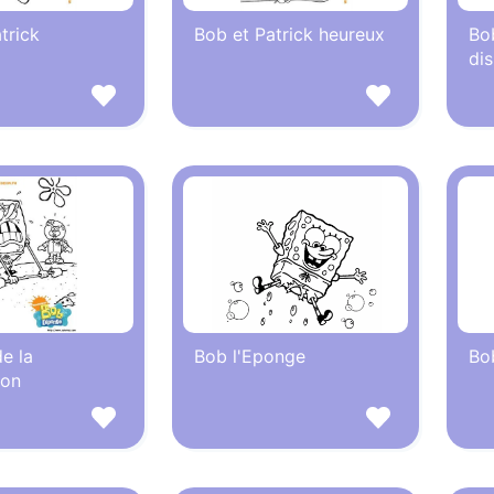
trick
Bob et Patrick heureux
Bob
di
de la
Bob l'Eponge
Bo
ion