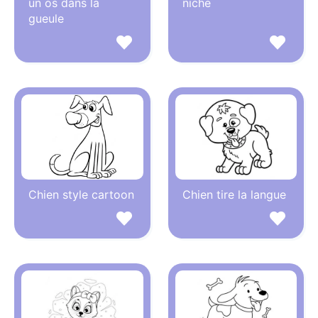
un os dans la
niche
gueule
Chien style cartoon
Chien tire la langue