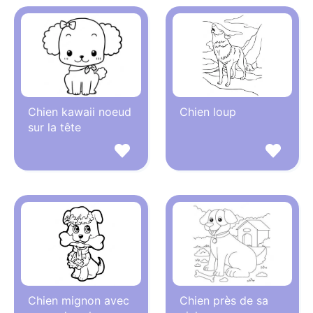
Chien kawaii noeud
Chien loup
sur la tête
Chien mignon avec
Chien près de sa