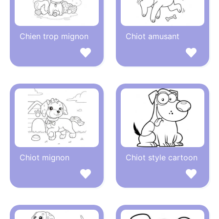
Chien trop mignon
Chiot amusant
Chiot mignon
Chiot style cartoon