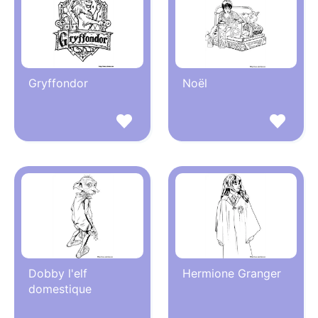
Gryffondor
Noël
Dobby l'elf
Hermione Granger
domestique