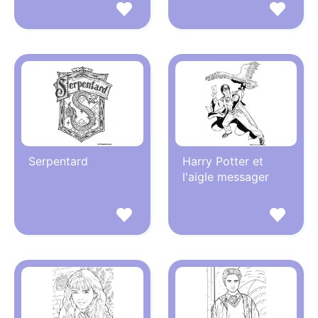
Serpentard
Harry Potter et
l'aigle messager