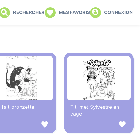
RECHERCHER
MES FAVORIS
CONNEXION
i fait bronzette
Titi met Sylvestre en
cage