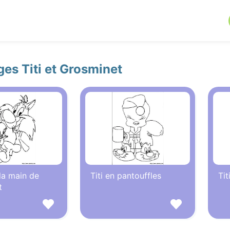
ges Titi et Grosminet
 la main de
Titi en pantouffles
Tit
t