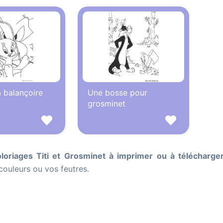
a balançoire
Une bosse pour
grosminet
oloriages Titi et Grosminet à imprimer ou à télécharge
couleurs ou vos feutres.