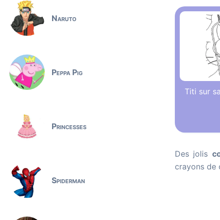
Naruto
Peppa Pig
Titi sur s
Princesses
Des jolis
c
crayons de 
Spiderman