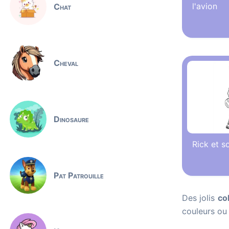
l'avion
Chat
Cheval
Dinosaure
Rick et s
Pat Patrouille
Des jolis
co
couleurs ou 