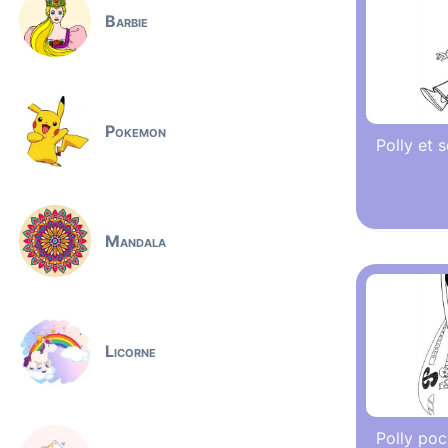
Barbie
Pokemon
Polly et 
Mandala
Licorne
Polly poc