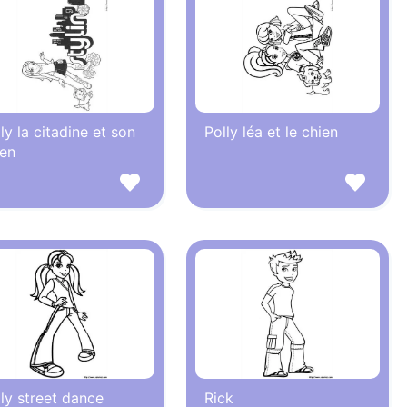
ly la citadine et son
Polly léa et le chien
ien
ly street dance
Rick