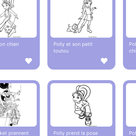
son chien
Polly et son petit
Pol
toutou
ch
ket prennent
Polly prend la pose
Pol