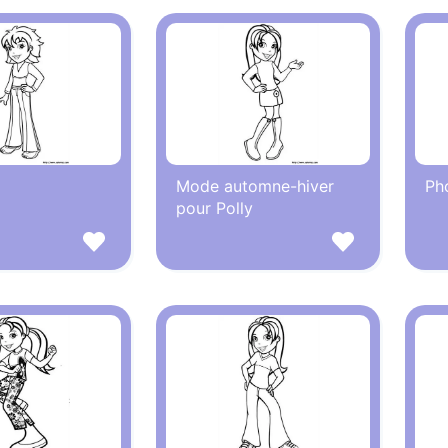
Mode automne-hiver
Pho
pour Polly