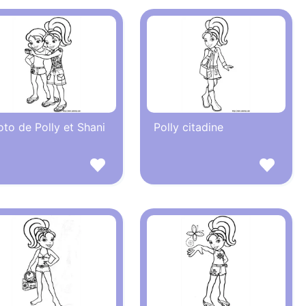
to de Polly et Shani
Polly citadine