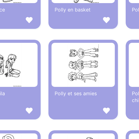
ce
Polly en basket
Pol
ila
Polly et ses amies
Pol
ch