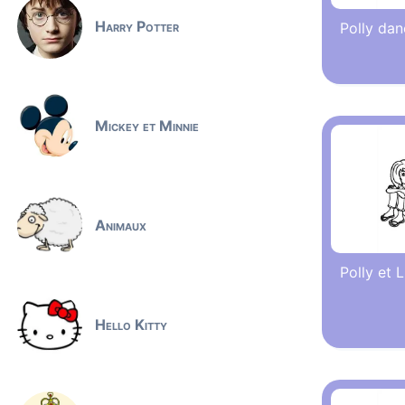
Harry Potter
Polly dan
Mickey et Minnie
Animaux
Polly et L
Hello Kitty