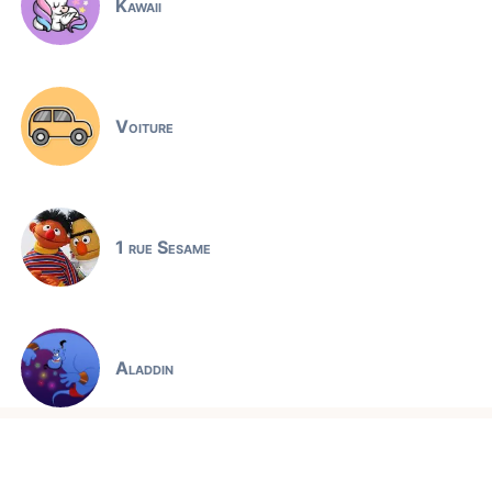
Kawaii
Voiture
1 rue Sesame
Aladdin
Jeux éducatifs
Alice au pays des Merveilles