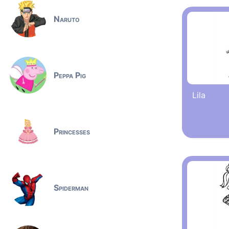
Naruto
Peppa Pig
Lila
Princesses
Spiderman