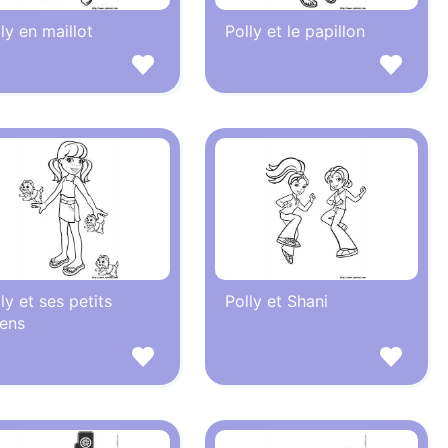
ly en maillot
Polly et le papillon
ly et ses petits
Polly et Shani
iens