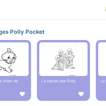
ges Polly Pocket
e chien de
La bande des Polly
Le 