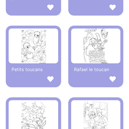
Petits toucans
Rafael le toucan