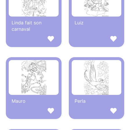
Linda fait son
Luiz
carnaval
Mauro
Perla