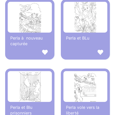
Perla à nouveau
Perla et BLu
capturée
Perla et Blu
Perla vole vers la
prisonniers
liberté