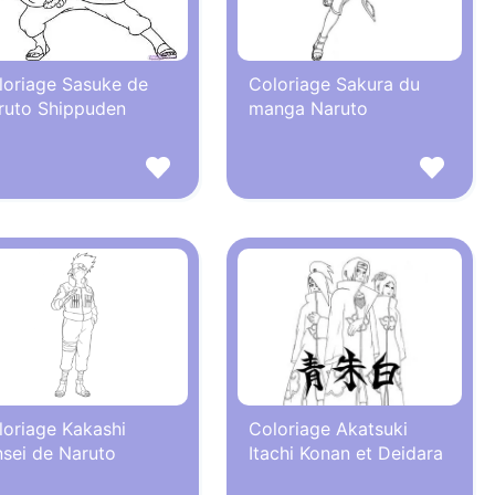
loriage Sasuke de
Coloriage Sakura du
ruto Shippuden
manga Naruto
loriage Kakashi
Coloriage Akatsuki
nsei de Naruto
Itachi Konan et Deidara