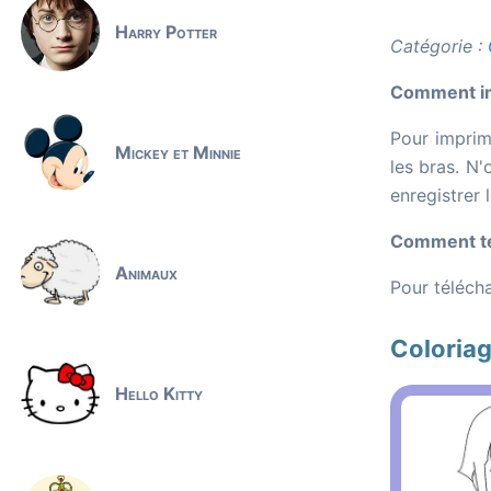
Harry Potter
Catégorie :
Comment imp
Pour imprime
Mickey et Minnie
les bras. N'
enregistrer 
Comment tél
Animaux
Pour télécha
Coloriag
Hello Kitty