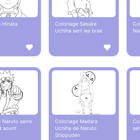
 Hinata
Coloriage Sasuke
Co
Uchiha sert les bras
Na
 Naruto serre
Coloriage Madara
Co
t sourit
Uchiha de Naruto
se
Shippuden