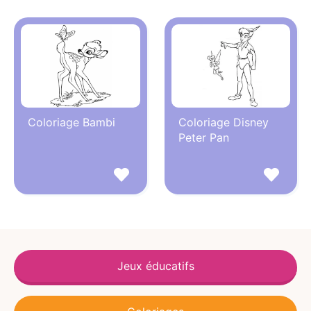
Coloriage Bambi
Coloriage Disney
Peter Pan
Jeux éducatifs