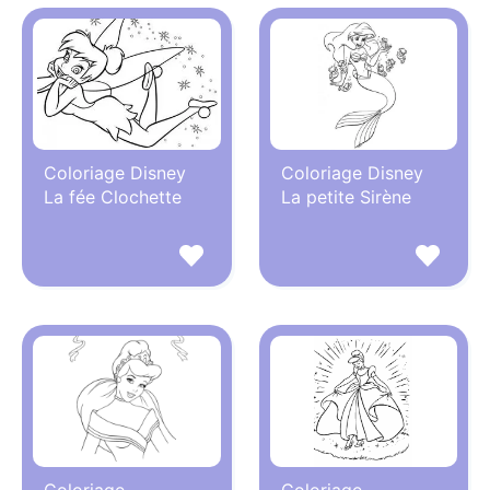
Coloriage Disney
Coloriage Disney
La fée Clochette
La petite Sirène
Coloriage
Coloriage