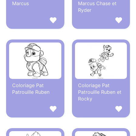
Marcus
Marcus Chase et
Ryder
Coloriage Pat
Coloriage Pat
Patrouille Ruben
Patrouille Ruben et
Rocky