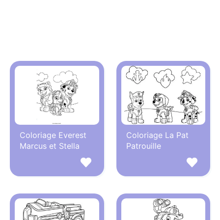
Coloriage Everest
Coloriage La Pat
Marcus et Stella
Patrouille