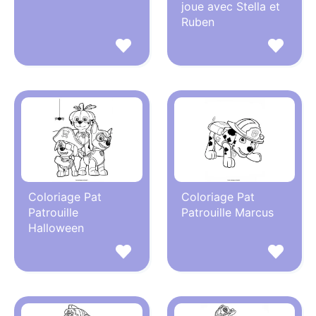
joue avec Stella et
Ruben
Coloriage Pat
Coloriage Pat
Patrouille
Patrouille Marcus
Halloween