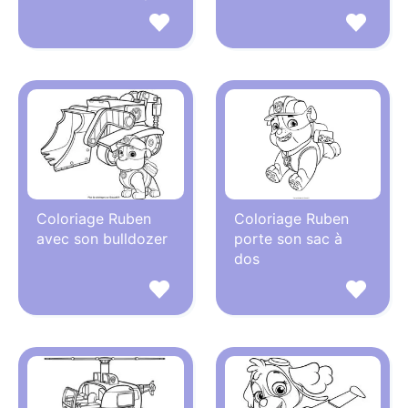
Coloriage Ruben
Coloriage Ruben
avec son bulldozer
porte son sac à
dos