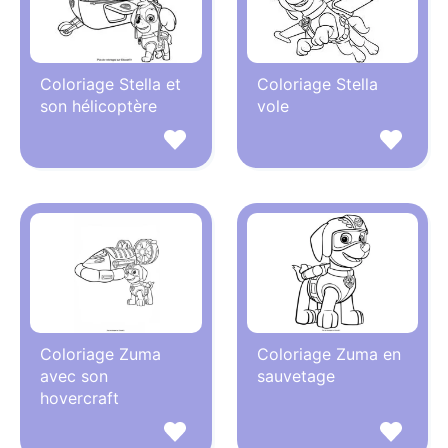
Coloriage Stella et
Coloriage Stella
son hélicoptère
vole
Coloriage Zuma
Coloriage Zuma en
avec son
sauvetage
hovercraft