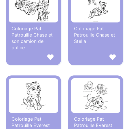
Coloriage Pat
Coloriage Pat
Patrouille Chase et
Patrouille Chase et
son camion de
Stella
police
Coloriage Pat
Coloriage Pat
Patrouille Everest
Patrouille Everest