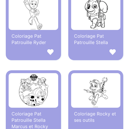
Coloriage Pat
Coloriage Pat
Patrouille Ryder
Patrouille Stella
Coloriage Pat
Coloriage Rocky et
Patrouille Stella
ses outils
Marcus et Rocky