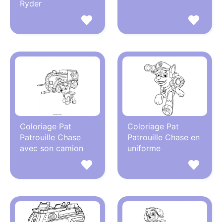
Ryder
Coloriage Pat
Coloriage Pat
Patrouille Chase
Patrouille Chase en
avec son camion
uniforme