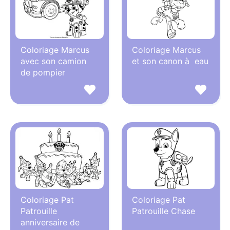
Coloriage Marcus
Coloriage Marcus
avec son camion
et son canon à eau
de pompier
Coloriage Pat
Coloriage Pat
Patrouille
Patrouille Chase
anniversaire de