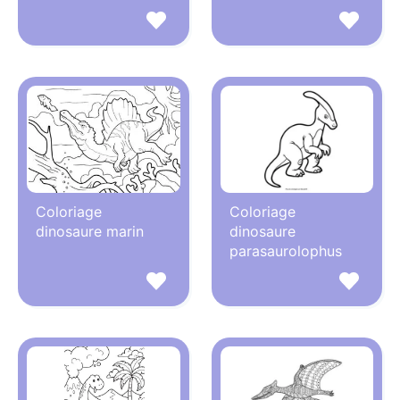
Coloriage
Coloriage
dinosaure marin
dinosaure
parasaurolophus