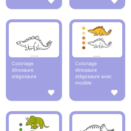
Coloriage
Coloriage
dinosaure
dinosaure
stégosaure
stégosaure avec
modèle