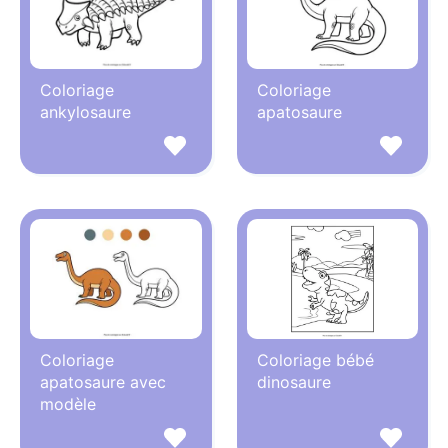
Coloriage
Coloriage
ankylosaure
apatosaure
Coloriage
Coloriage bébé
apatosaure avec
dinosaure
modèle