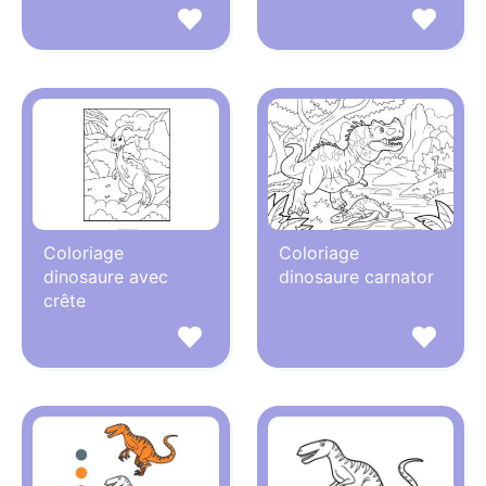
Coloriage
Coloriage
dinosaure avec
dinosaure carnator
crête