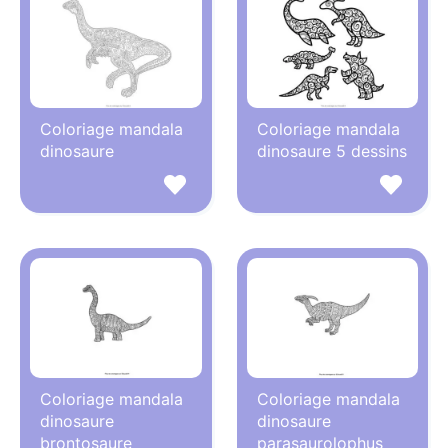
Coloriage mandala
Coloriage mandala
dinosaure
dinosaure 5 dessins
Coloriage mandala
Coloriage mandala
dinosaure
dinosaure
brontosaure
parasaurolophus