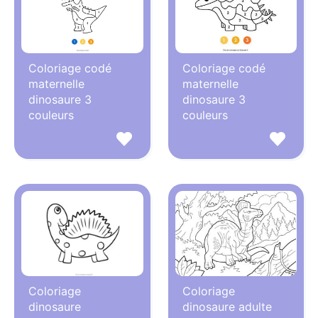
Coloriage codé
Coloriage codé
maternelle
maternelle
dinosaure 3
dinosaure 3
couleurs
couleurs
Coloriage
Coloriage
dinosaure
dinosaure adulte