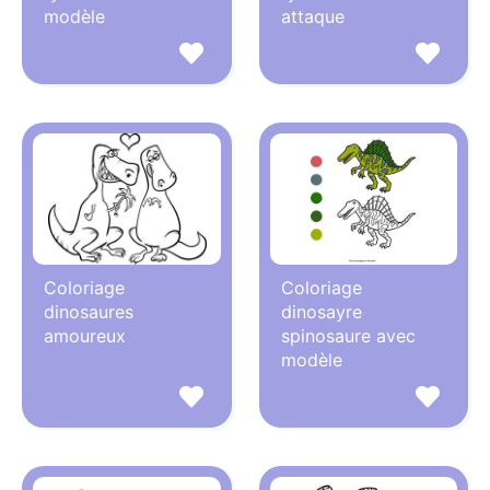
modèle
attaque
Coloriage
Coloriage
dinosaures
dinosayre
amoureux
spinosaure avec
modèle