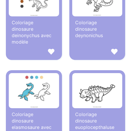
Coloriage
Coloriage
dinosaure
dinosaure
deinonychus avec
deynonichus
modèle
Coloriage
Coloriage
dinosaure
dinosaure
elasmosaure avec
euoplocepthaluse