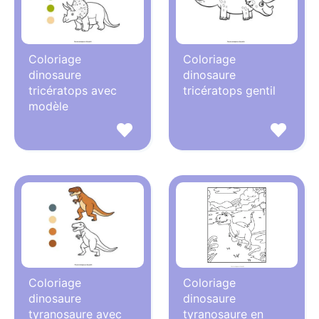
Coloriage
Coloriage
dinosaure
dinosaure
tricératops avec
tricératops gentil
modèle
Coloriage
Coloriage
dinosaure
dinosaure
tyranosaure avec
tyranosaure en