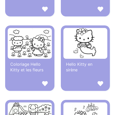
Coloriage Hello
Hello Kitty en
Kitty et les fleurs
sirène