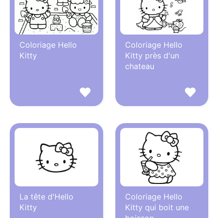
Coloriage Hello
Coloriage Hello
Kitty
Kitty près d'un
chateau
La tête d'Hello
Coloriage Hello
Kitty
Kitty qui boit une