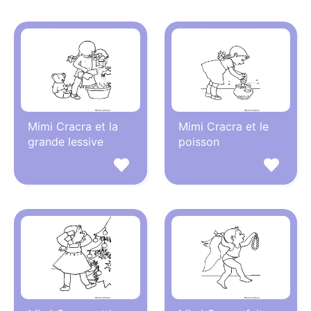
Mimi Cracra et la
Mimi Cracra et le
grande lessive
poisson