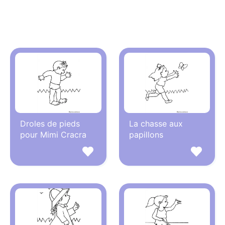
Droles de pieds
La chasse aux
pour Mimi Cracra
papillons