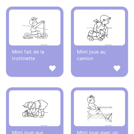
Mimi fait de la
Mimi joue au
trottinette
camion
Mimi joue aux
Mimi joue avec un