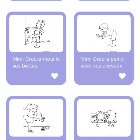
Mimi Cracra mouille
Mimi Cracra peind
ses bottes
avec ses cheveux