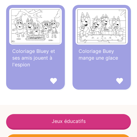
Coloriage Bluey et
Coloriage Buey
ses amis jouent à
mange une glace
l'espion
Jeux éducatifs