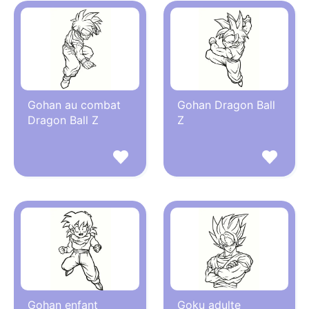
Gohan au combat
Gohan Dragon Ball
Dragon Ball Z
Z
Gohan enfant
Goku adulte