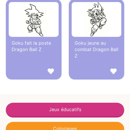
Goku fait la poste
Goku jeune au
Dragon Ball Z
combat Dragon Ball
Z
Jeux éducatifs
Coloriages