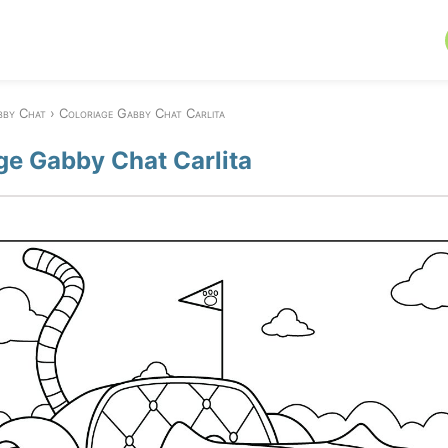
bby Chat
Coloriage Gabby Chat Carlita
ge Gabby Chat Carlita