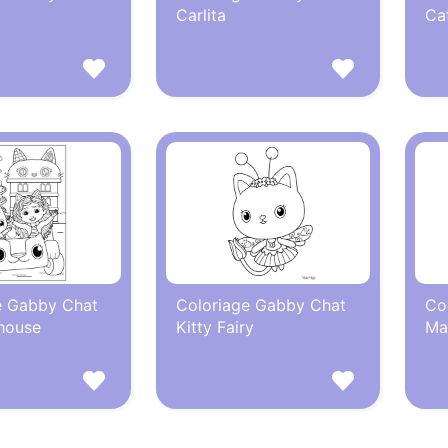
Carlita
Ca
e Gabby Chat
Coloriage Gabby Chat
Co
lhouse
Kitty Fairy
Ma