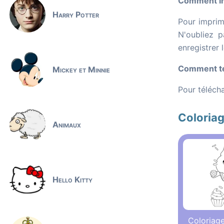
Comment imp
Harry Potter
Pour imprime
N'oubliez p
enregistrer 
Comment tél
Mickey et Minnie
Pour télécha
Coloria
Animaux
Hello Kitty
Coloriag