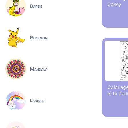
Cakey
Barbie
Pokemon
Mandala
Coloriag
et la Dol
Licorne