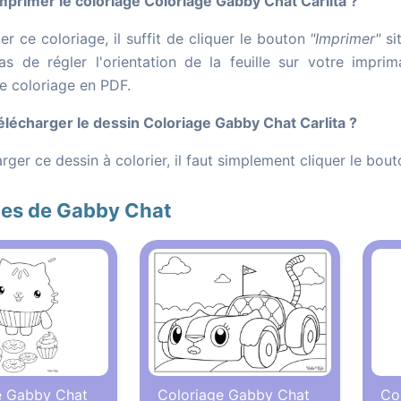
rimer le coloriage Coloriage Gabby Chat Carlita ?
r ce coloriage, il suffit de cliquer le bouton
"Imprimer"
si
as de régler l'orientation de la feuille sur votre impr
le coloriage en PDF.
écharger le dessin Coloriage Gabby Chat Carlita ?
rger ce dessin à colorier, il faut simplement cliquer le bou
ges de Gabby Chat
e Gabby Chat
Coloriage Gabby Chat
Co