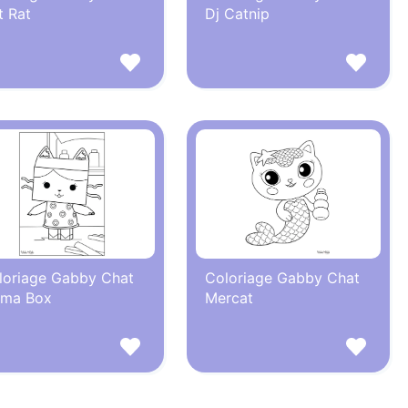
t Rat
Dj Catnip
loriage Gabby Chat
Coloriage Gabby Chat
ma Box
Mercat