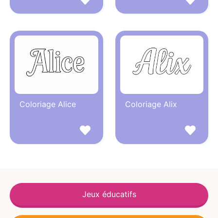
Coloriage Alice
Coloriage Alix
Jeux éducatifs