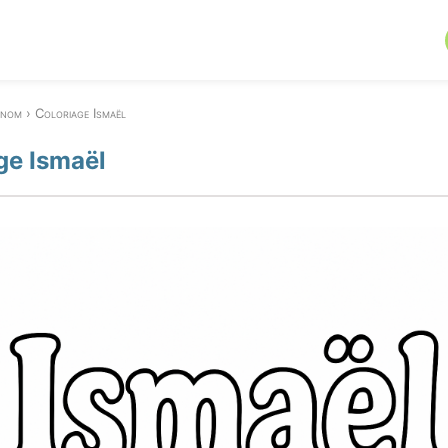
énom
Coloriage Ismaël
ge Ismaël