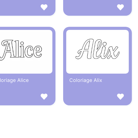
oriage Alice
Coloriage Alix