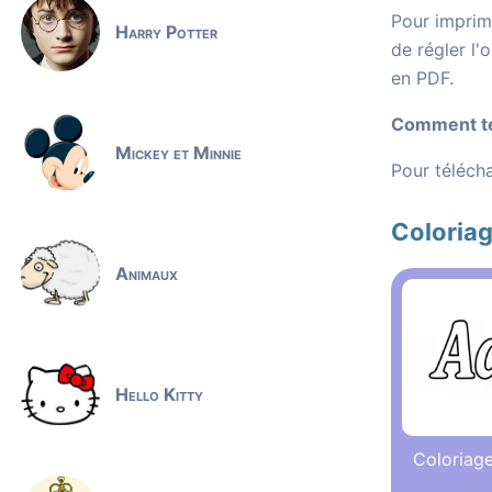
Pour imprime
Harry Potter
de régler l'
en PDF.
Comment tél
Mickey et Minnie
Pour télécha
Coloria
Animaux
Hello Kitty
Coloriag