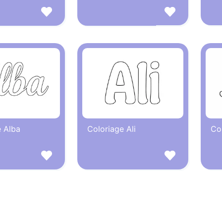
e Alba
Coloriage Ali
Col