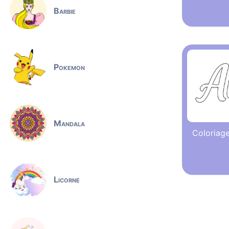
Barbie
Pokemon
Mandala
Coloriag
Licorne