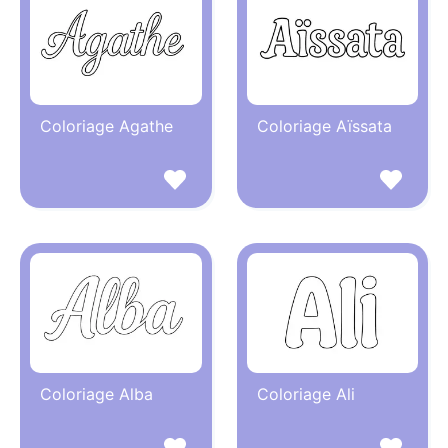
Coloriage Agathe
Coloriage Aïssata
Coloriage Alba
Coloriage Ali