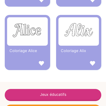
Coloriage Alice
Coloriage Alix
Jeux éducatifs