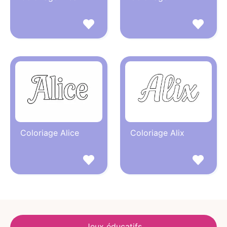
Coloriage Alice
Coloriage Alix
Jeux éducatifs