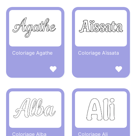
Coloriage Agathe
Coloriage Aïssata
Coloriage Alba
Coloriage Ali