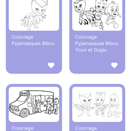
Coloriage
Coloriage
Pyjamasques Bibou
Pyjamasques Bibou
Yoyo et Guglu
Coloriage
Coloriage