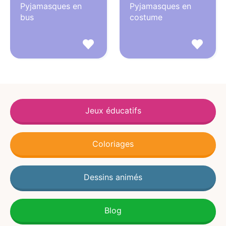
Pyjamasques en
Pyjamasques en
bus
costume
Jeux éducatifs
Coloriages
Dessins animés
Blog