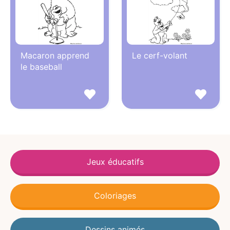
Macaron apprend
Le cerf-volant
le baseball
Jeux éducatifs
Coloriages
Dessins animés