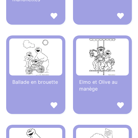
Ballade en brouette
Elmo et Olive au
manège