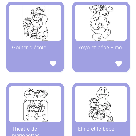
Goûter d'école
Yoyo et bébé Elmo
Théatre de
Elmo et le bébé
marionettes