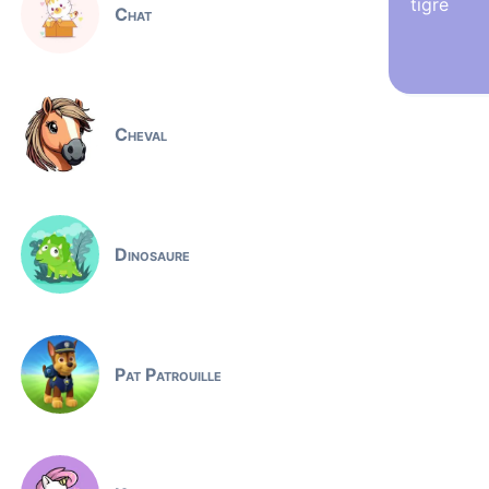
tigre
Chat
Cheval
Dinosaure
Pat Patrouille