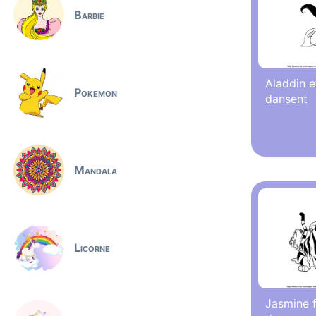
Barbie
Aladdin e
Pokemon
dansent
Mandala
Licorne
Jasmine f