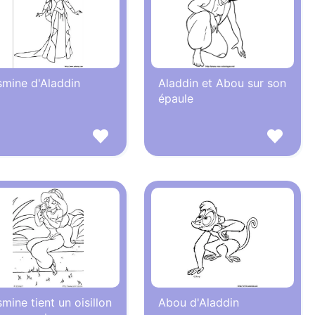
smine d'Aladdin
Aladdin et Abou sur son
épaule
mine tient un oisillon
Abou d'Aladdin