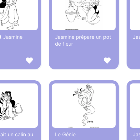
t Jasmine
Jasmine prépare un pot
Ja
de fleur
ait un calin au
Le Génie
Jas