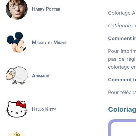
Harry Potter
Coloriage A
Catégorie :
Comment im
Mickey et Minnie
Pour imprim
pas de régl
coloriage e
Animaux
Comment té
Pour télécha
Coloriag
Hello Kitty