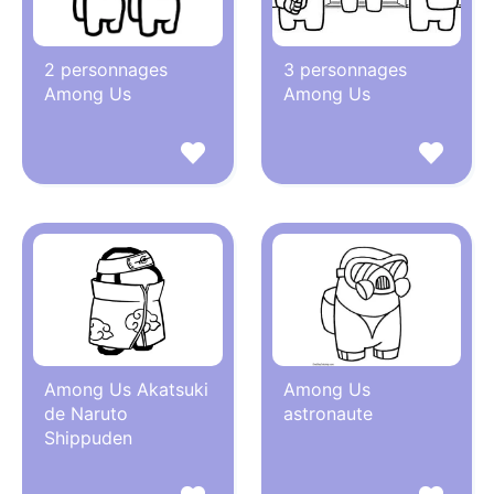
2 personnages
3 personnages
Among Us
Among Us
Among Us Akatsuki
Among Us
de Naruto
astronaute
Shippuden