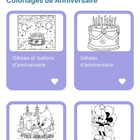
Coloriages de Anniversaire
Gâteau et ballons
Gâteau
d'anniversaire
d'anniversaire