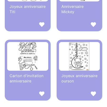
Joyeux anniversaire
Anniversaire
Titi
Mickey
Carton d'invitation
Joyeux anniversaire
anniversaire
ourson