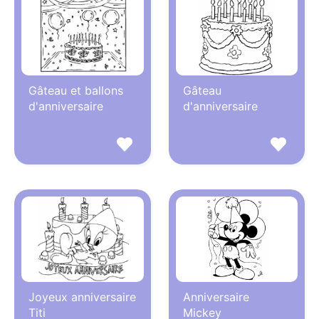
Gâteau et ballons
Gâteau
d'anniversaire
d'anniversaire
Joyeux anniversaire
Anniversaire
Titi
Mickey