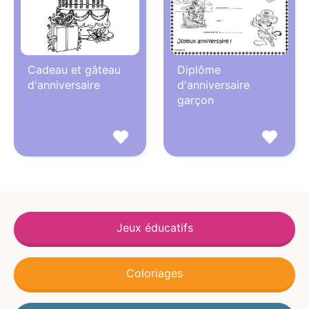
Cadeau et gâteau
Diplôme
d'anniversaire
d'anniversaire
garçon
Jeux éducatifs
Coloriages