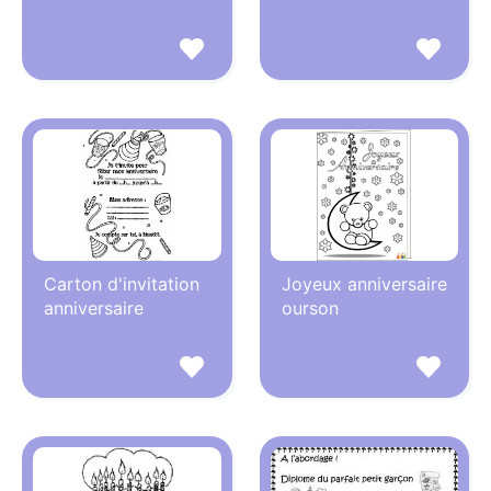
Carton d'invitation
Joyeux anniversaire
anniversaire
ourson