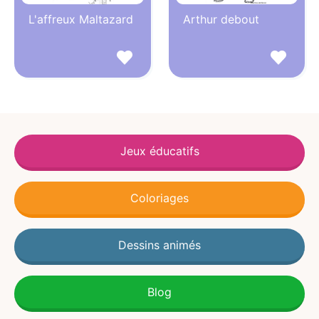
L'affreux Maltazard
Arthur debout
Jeux éducatifs
Coloriages
Dessins animés
Blog