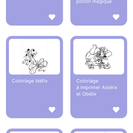
potion magique
Coloriage Idéfix
Coloriage
à imprimer Astérix
et Obélix