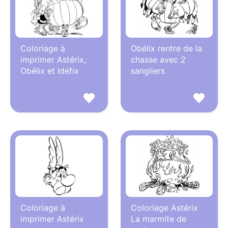
Coloriage à
Obélix rentre de la
imprimer Astérix,
chasse avec 2
Obélix et Idéfix
sangliers
Coloriage à
Coloriage Astérix
imprimer Astérix
La marmite de