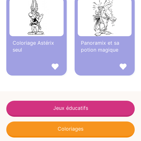
Coloriage Astérix
Panoramix et sa
seul
potion magique
Jeux éducatifs
Coloriages