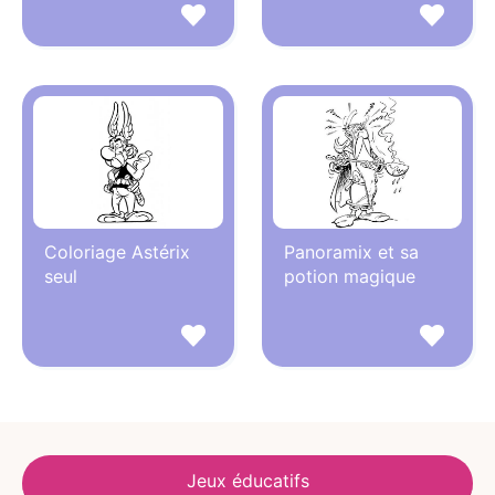
Coloriage Astérix
Panoramix et sa
seul
potion magique
Jeux éducatifs