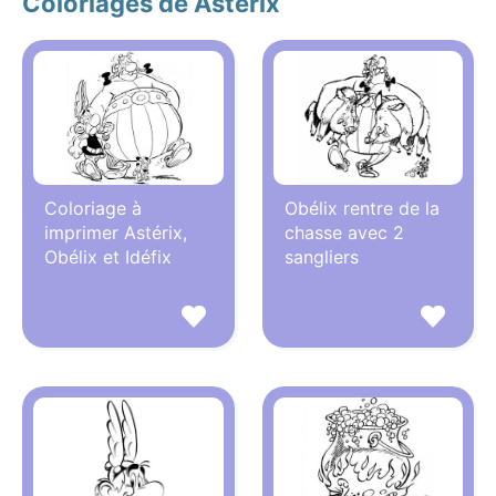
Coloriages de Asterix
Coloriage à
Obélix rentre de la
imprimer Astérix,
chasse avec 2
Obélix et Idéfix
sangliers