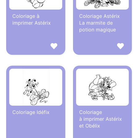
Coloriage à
Coloriage Astérix
imprimer Astérix
La marmite de
potion magique
Coloriage Idéfix
Coloriage
à imprimer Astérix
et Obélix