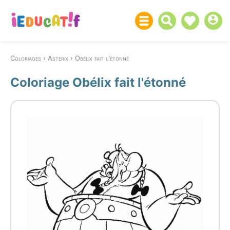
Coloriages
Asterix
Obélix fait l'étonné
Coloriage Obélix fait l'étonné