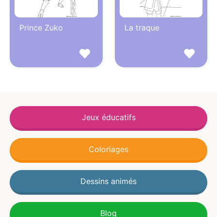
Prince Zuko
La traque
Jeux éducatifs
Coloriages
Dessins animés
Blog