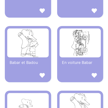
Babar et Badou
En voiture Babar