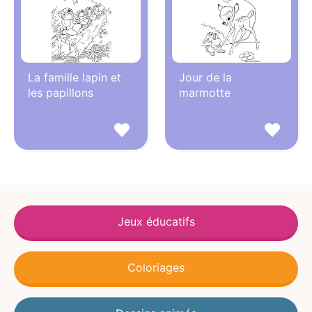
La famille lapin et
Jour de la
les papillons
marmotte
Jeux éducatifs
Coloriages