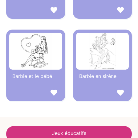
Barbie et le bébé
Barbie en sirène
Jeux éducatifs