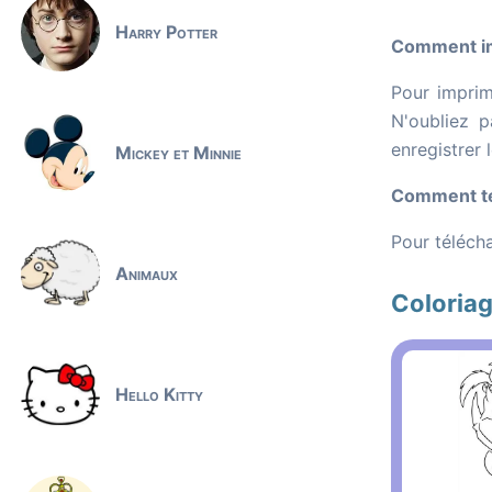
Harry Potter
Comment im
Pour imprim
N'oubliez p
enregistrer 
Mickey et Minnie
Comment té
Pour télécha
Animaux
Coloriag
Hello Kitty