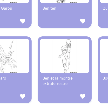
 Garou
Ben ten
Qu
Dard
Ben et la montre
Bo
extraterrestre