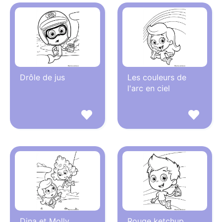
Drôle de jus
Les couleurs de
l'arc en ciel
Dina et Molly
Rouge ketchup