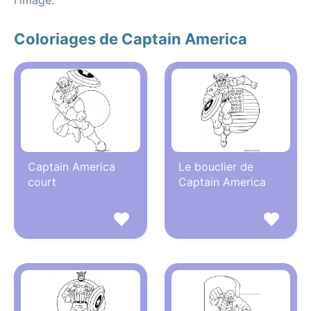
l'image.
Coloriages de Captain America
Captain America
Le bouclier de
court
Captain America