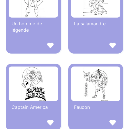
Un homme de
La salamandre
légende
Captain America
Faucon