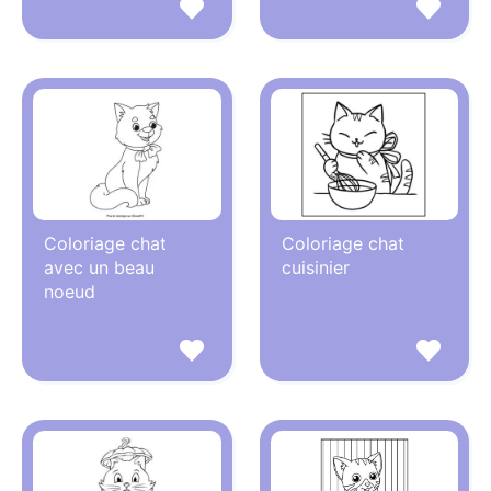
Coloriage chat
Coloriage chat
avec un beau
cuisinier
noeud