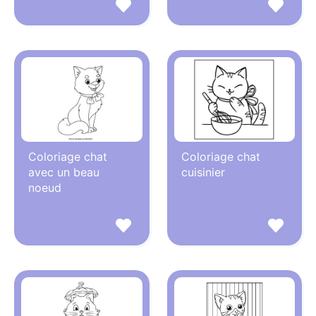
Coloriage chat
Coloriage chat
avec un beau
cuisinier
noeud