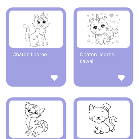
Chaton licorne
Chaton licorne
kawaii