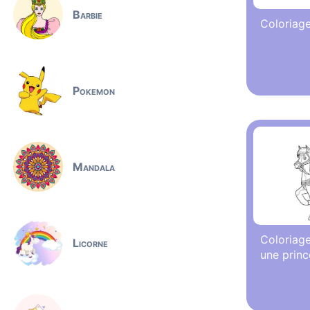
Barbie
Coloriage
Pokemon
Mandala
Coloriag
Licorne
une princ