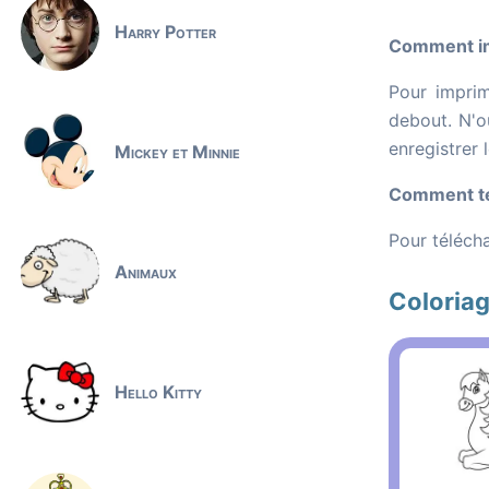
Harry Potter
Comment im
Pour imprim
debout. N'ou
enregistrer 
Mickey et Minnie
Comment té
Pour télécha
Animaux
Coloria
Hello Kitty