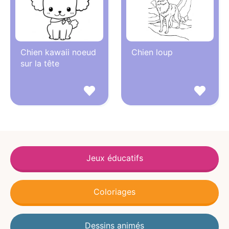
Chien kawaii noeud
Chien loup
sur la tête
Jeux éducatifs
Coloriages
Dessins animés