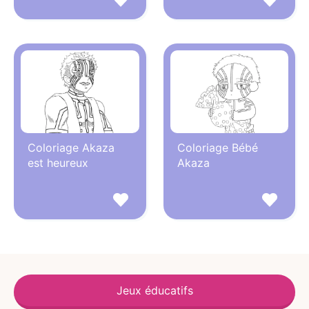
Coloriage Akaza
Coloriage Bébé
est heureux
Akaza
Jeux éducatifs