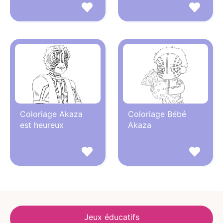
Coloriage Akaza
Coloriage Bébé
est heureux
Akaza
Jeux éducatifs