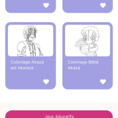
Coloriage Akaza
Coloriage Bébé
est heureux
Akaza
Jeux éducatifs