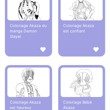
Coloriage Akaza du
Coloriage Akaza
manga Demon
est confiant
Slayer
Coloriage Akaza
Coloriage Bébé
est heureux
Akaza