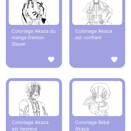
Coloriage Akaza du
Coloriage Akaza
manga Demon
est confiant
Slayer
Coloriage Akaza
Coloriage Bébé
est heureux
Akaza