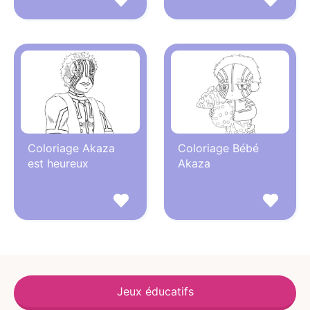
Coloriage Akaza
Coloriage Bébé
est heureux
Akaza
Jeux éducatifs