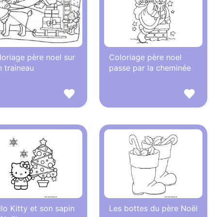
oriage père noel sur
Coloriage père noel
 traineau
passe par la cheminée
lo Kitty et son sapin
Les bottes du père Noël