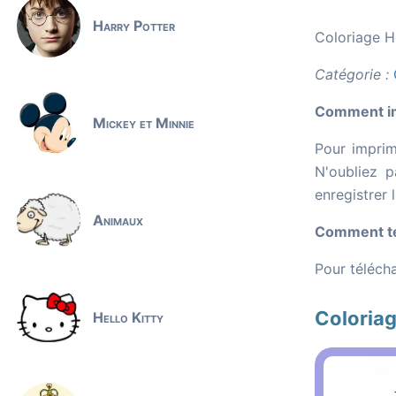
Harry Potter
Coloriage He
Catégorie :
Comment imp
Mickey et Minnie
Pour imprim
N'oubliez p
enregistrer 
Animaux
Comment tél
Pour télécha
Coloriag
Hello Kitty