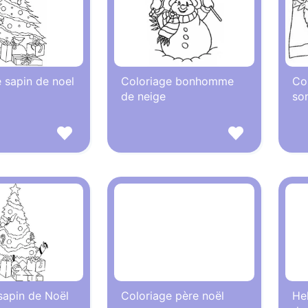
 sapin de noel
Coloriage bonhomme
Col
de neige
son
sapin de Noël
Coloriage père noël
Hel