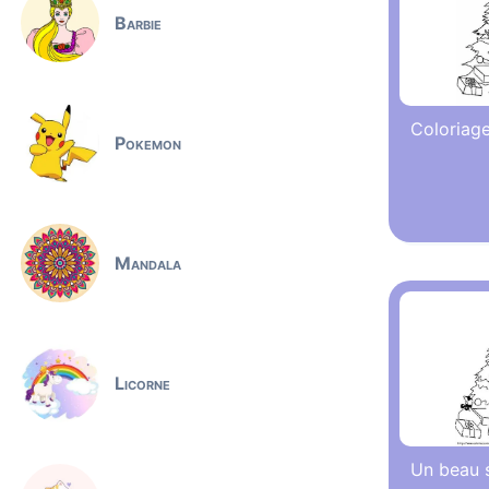
Barbie
Coloriage
Pokemon
Mandala
Licorne
Un beau 