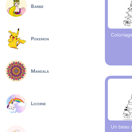
Barbie
Coloriage
Pokemon
Mandala
Licorne
Un beau 