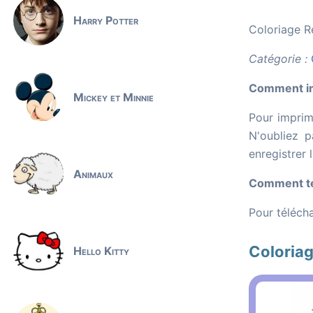
Harry Potter
Coloriage R
Catégorie :
Comment imp
Mickey et Minnie
Pour imprime
N'oubliez p
enregistrer 
Animaux
Comment tél
Pour télécha
Coloriag
Hello Kitty