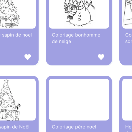
 sapin de noel
Coloriage bonhomme
Col
de neige
son
sapin de Noël
Coloriage père noël
Hel