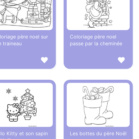
oriage père noel sur
Coloriage père noel
 traineau
passe par la cheminée
lo Kitty et son sapin
Les bottes du père Noël